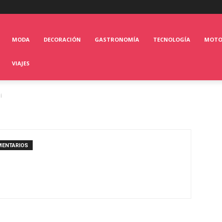
MODA
DECORACIÓN
GASTRONOMÍA
TECNOLOGÍA
MOT
VIAJES
i
MENTARIOS