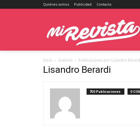
Quiénes somos
Publicidad
Contacto
Inicio
Autores
Publicaciones por Lisandro Berard
Lisandro Berardi
750 Publicaciones
0 CO