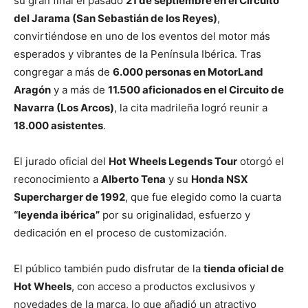
su gran final el pasado
21 de septiembre en el Circuito
del Jarama (San Sebastián de los Reyes)
,
convirtiéndose en uno de los eventos del motor más
esperados y vibrantes de la Península Ibérica. Tras
congregar a más de
6.000 personas en MotorLand
Aragón
y a más de
11.500 aficionados en el Circuito de
Navarra (Los Arcos)
, la cita madrileña logró reunir a
18.000 asistentes
.
El jurado oficial del
Hot Wheels Legends Tour
otorgó el
reconocimiento a
Alberto Tena
y su
Honda NSX
Supercharger de 1992
, que fue elegido como la cuarta
“leyenda ibérica”
por su originalidad, esfuerzo y
dedicación en el proceso de customización.
El público también pudo disfrutar de la
tienda oficial de
Hot Wheels
, con acceso a productos exclusivos y
novedades de la marca, lo que añadió un atractivo