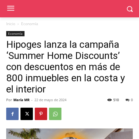
Inicio
Economía
Economía
Hipoges lanza la campaña
‘Summer Home Discounts’
con descuentos en más de
800 inmuebles en la costa y
el interior
Por
María MR
-
22 de mayo de 2024
510
0