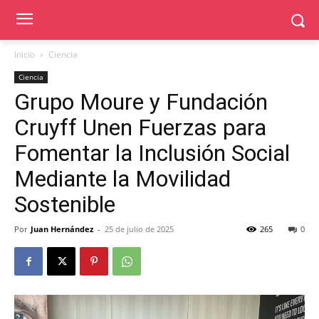
Inicio
Ciencia
Ciencia
Grupo Moure y Fundación
Cruyff Unen Fuerzas para
Fomentar la Inclusión Social
Mediante la Movilidad
Sostenible
Por
Juan Hernández
-
25 de julio de 2025
265
0