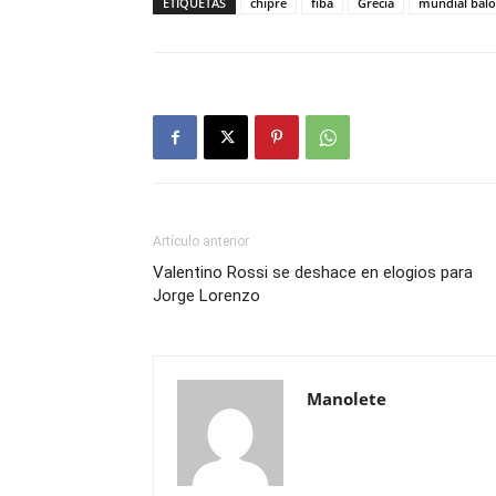
ETIQUETAS
chipre
fiba
Grecia
mundial balo
Artículo anterior
Valentino Rossi se deshace en elogios para
Jorge Lorenzo
Manolete