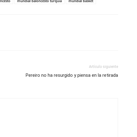
ncesto
mundial baloncesto turquia
mundial basket
Artículo siguiente
Pereiro no ha resurgido y piensa en la retirada