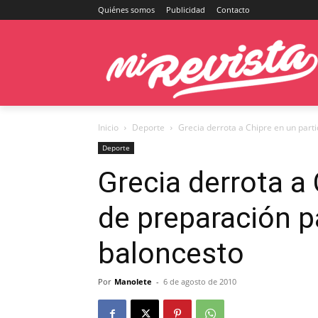
Quiénes somos
Publicidad
Contacto
Inicio
Deporte
Grecia derrota a Chipre en un parti
Deporte
Grecia derrota a 
de preparación p
baloncesto
Por
Manolete
-
6 de agosto de 2010