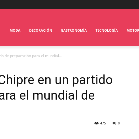
MODA
DECORACIÓN
GASTRONOMÍA
TECNOLOGÍA
MOTO
do de preparación para el mundial...
Chipre en un partido
ara el mundial de
475
0