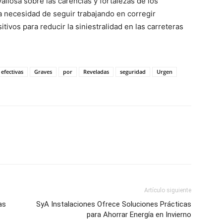
liosa sobre las carencias y fortalezas de los
a necesidad de seguir trabajando en corregir
ivos para reducir la siniestralidad en las carreteras
efectivas
Graves
por
Reveladas
seguridad
Urgen
Artículo siguiente
as
SyA Instalaciones Ofrece Soluciones Prácticas
para Ahorrar Energía en Invierno