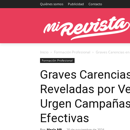
Quiénes somos
Publicidad
Contacto
Inicio
Formación Profesional
Graves Carencias en 
Formación Profesional
Graves Carencias
Reveladas por Ve
Urgen Campañas
Efectivas
Por
María MR
-
20 de noviembre de 2024