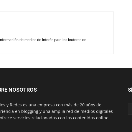
nformación de medios de interés para los lectores de
BRE NOSOTROS
S
os y Redes es una empresa con más de 20 años de
riencia en blogging y una amplia red de medios digitales
ofrece servicios relacionados con los contenidos online.