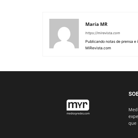
María MR
https://mirevista.com
Publicando notas de prensa e i
MiRevista.com
SO
Medi
expe
que 