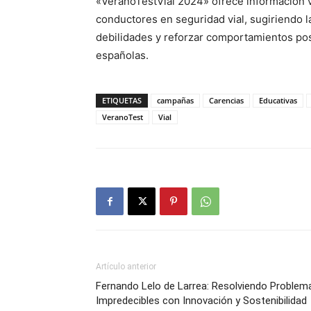
«VeranoTestVial 2024» ofrece información va
conductores en seguridad vial, sugiriendo l
debilidades y reforzar comportamientos posit
españolas.
ETIQUETAS
campañas
Carencias
Educativas
VeranoTest
Vial
Artículo anterior
Fernando Lelo de Larrea: Resolviendo Problem
Impredecibles con Innovación y Sostenibilidad