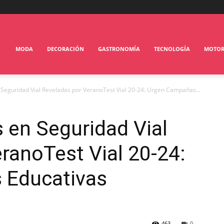
MODA
DECORACIÓN
GASTRONOMÍA
TECNOLOGÍA
MOTO
Seguridad Vial Reveladas por VeranoTest Vial 20-24: Urgen Campañas...
 en Seguridad Vial
ranoTest Vial 20-24:
 Educativas
463
0