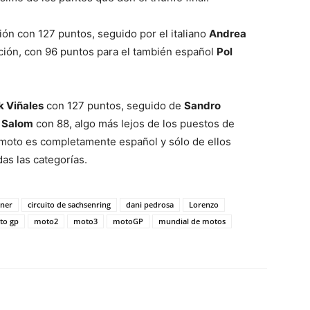
ación con 127 puntos, seguido por el italiano
Andrea
ción, con 96 puntos para el también español
Pol
 Viñales
con 127 puntos, seguido de
Sandro
s Salom
con 88, algo más lejos de los puestos de
 moto es completamente español y sólo de ellos
as las categorías.
oner
circuito de sachsenring
dani pedrosa
Lorenzo
to gp
moto2
moto3
motoGP
mundial de motos