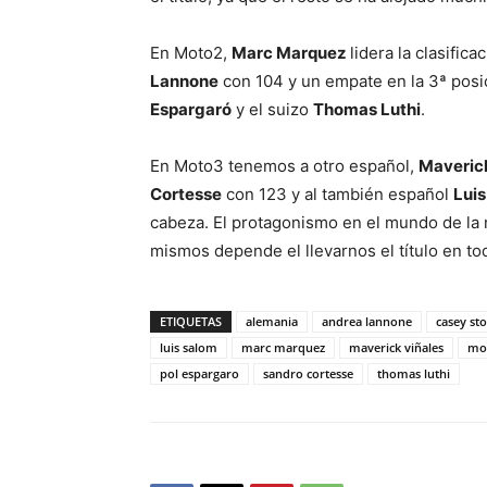
En Moto2,
Marc Marquez
lidera la clasific
Lannone
con 104 y un empate en la 3ª posi
Espargaró
y el suizo
Thomas Luthi
.
En Moto3 tenemos a otro español,
Maverick
Cortesse
con 123 y al también español
Lui
cabeza. El protagonismo en el mundo de la
mismos depende el llevarnos el título en tod
ETIQUETAS
alemania
andrea lannone
casey st
luis salom
marc marquez
maverick viñales
mo
pol espargaro
sandro cortesse
thomas luthi