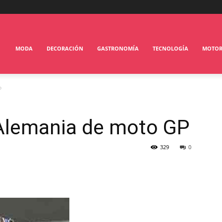
MODA
DECORACIÓN
GASTRONOMÍA
TECNOLOGÍA
MOTO
P
Alemania de moto GP
329
0