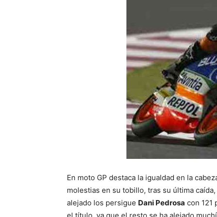
En moto GP destaca la igualdad en la cabeza
molestias en su tobillo, tras su última caí
alejado los persigue
Dani Pedrosa
con 121 p
el título, ya que el resto se ha alejado much