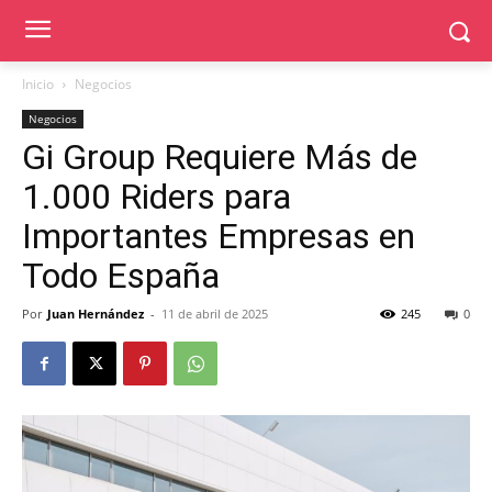
Inicio
Negocios
Negocios
Gi Group Requiere Más de
1.000 Riders para
Importantes Empresas en
Todo España
Por
Juan Hernández
-
11 de abril de 2025
245
0