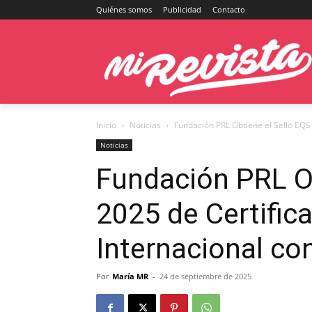
Quiénes somos
Publicidad
Contacto
Inicio
Noticias
Fundación PRL Obtiene el Sello EQS 2
Noticias
Fundación PRL Ob
2025 de Certifica
Internacional co
Por
María MR
-
24 de septiembre de 2025