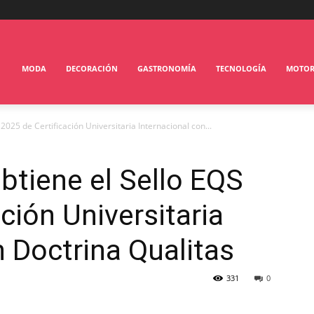
MODA
DECORACIÓN
GASTRONOMÍA
TECNOLOGÍA
MOTO
025 de Certificación Universitaria Internacional con...
tiene el Sello EQS
ción Universitaria
n Doctrina Qualitas
331
0