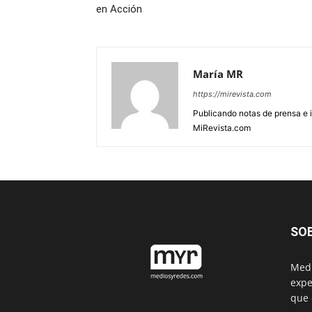
en Acción
María MR
https://mirevista.com
Publicando notas de prensa e i
MiRevista.com
SO
Medi
expe
que 