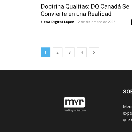
Doctrina Qualitas: DQ Canadá Se
Convierte en una Realidad
Elena Digital López
-
2 de diciembre de 2025
1
2
3
4
SO
Medi
expe
que 