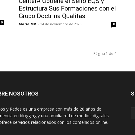
CenteIA Obtiene el Sello EQS y
Estructura Sus Formaciones con el
Grupo Doctrina Qualitas
0
María MR
-
24 de noviembre de 2025
0
Página 1 de 4
BRE NOSOTROS
S
os y Redes es una empresa con más de 20 años de
riencia en blogging y una amplia red de medios digitales
ofrece servicios relacionados con los contenidos online.