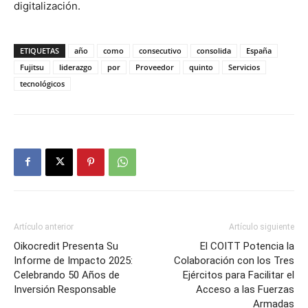
digitalización.
ETIQUETAS
año
como
consecutivo
consolida
España
Fujitsu
liderazgo
por
Proveedor
quinto
Servicios
tecnológicos
Artículo anterior
Artículo siguiente
Oikocredit Presenta Su
El COITT Potencia la
Informe de Impacto 2025:
Colaboración con los Tres
Celebrando 50 Años de
Ejércitos para Facilitar el
Inversión Responsable
Acceso a las Fuerzas
Armadas