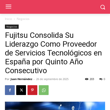
Inicio
Negocios
Negocios
Fujitsu Consolida Su
Liderazgo Como Proveedor
de Servicios Tecnológicos en
España por Quinto Año
Consecutivo
Por
Juan Hernández
-
26 de septiembre de 2025
203
0