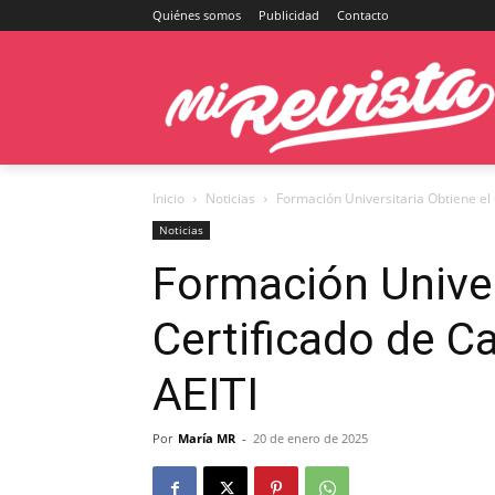
Quiénes somos
Publicidad
Contacto
Inicio
Noticias
Formación Universitaria Obtiene el 
Noticias
Formación Univer
Certificado de Ca
AEITI
Por
María MR
-
20 de enero de 2025