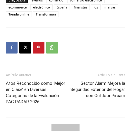
ETIQUETAS
awards
comercio
comercio electrónico
ecommerce
electrónico
España
finalistas
los
marcas
Tienda online
Transforman
Artículo anterior
Artículo siguiente
Atos Reconocido como ‘Mejor
Sector Alarm Mejora la
en Clase’ en Diversas
Seguridad Exterior del Hogar
Categorías de la Evaluación
con Outdoor Pircam
PAC RADAR 2026