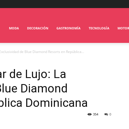
MODA
DECORACIÓN
GASTRONOMÍA
TECNOLOGÍA
MOTO
Exclusividad de Blue Diamond Resorts en República...
r de Lujo: La
 Blue Diamond
blica Dominicana
354
0