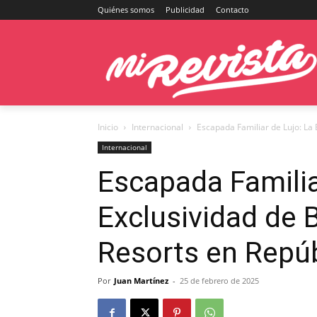
Quiénes somos
Publicidad
Contacto
Inicio
Internacional
Escapada Familiar de Lujo: La 
Internacional
Escapada Familia
Exclusividad de
Resorts en Repú
Por
Juan Martínez
-
25 de febrero de 2025