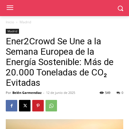
Inicio
Madrid
Madrid
Ener2Crowd Se Une a la
Semana Europea de la
Energía Sostenible: Más de
20.000 Toneladas de CO₂
Evitadas
Por
Belén Garmendiaz
-
12 de junio de 2025
549
0