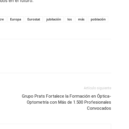
ados en el futuro.
tre
Europa
Eurostat
jubilación
los
más
población
Artículo siguiente
Grupo Prats Fortalece la Formación en Óptica-
Optometría con Más de 1.500 Profesionales
Convocados