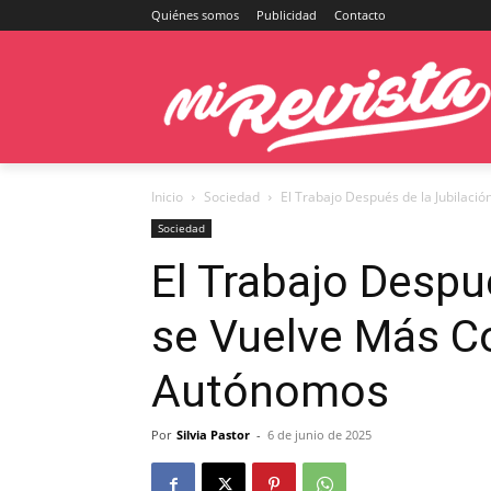
Quiénes somos
Publicidad
Contacto
Inicio
Sociedad
El Trabajo Después de la Jubilació
Sociedad
El Trabajo Despu
se Vuelve Más C
Autónomos
Por
Silvia Pastor
-
6 de junio de 2025