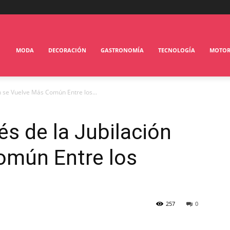
MODA
DECORACIÓN
GASTRONOMÍA
TECNOLOGÍA
MOTO
n se Vuelve Más Común Entre los...
és de la Jubilación
omún Entre los
257
0