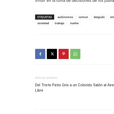
influir en la toma de decisiones de los jubil
ETIQUETAS
autónomos
comun
después
en
sociedad
trabajo
vuelve
Artículo anterior
Del Triste Patio Gris a un Colorido Salón al Aire
Libre