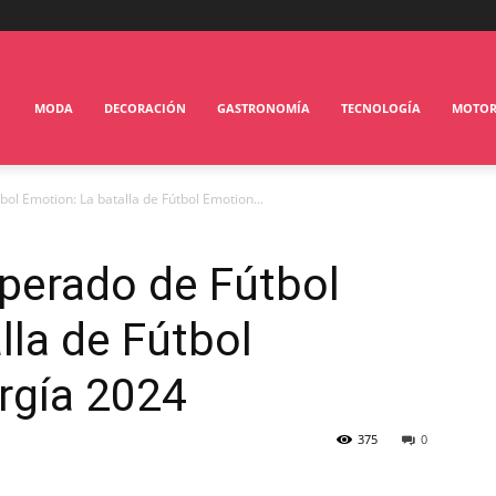
MODA
DECORACIÓN
GASTRONOMÍA
TECNOLOGÍA
MOTO
ol Emotion: La batalla de Fútbol Emotion...
perado de Fútbol
lla de Fútbol
rgía 2024
375
0