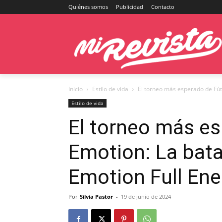
Quiénes somos
Publicidad
Contacto
Inicio
Estilo de vida
El torneo más esperado de Fútb
Estilo de vida
El torneo más es
Emotion: La bata
Emotion Full Ene
Por
Silvia Pastor
-
19 de junio de 2024