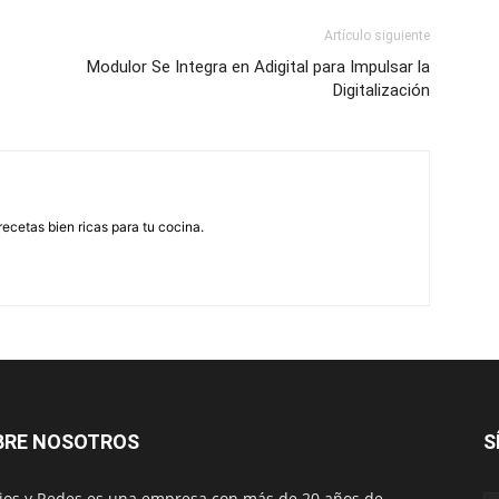
Artículo siguiente
Modulor Se Integra en Adigital para Impulsar la
Digitalización
recetas bien ricas para tu cocina.
BRE NOSOTROS
S
os y Redes es una empresa con más de 20 años de