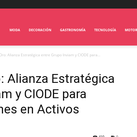
MODA
DECORACIÓN
GASTRONOMÍA
TECNOLOGÍA
MOTO
Oro: Alianza Estratégica entre Grupo Inviam y CIODE para...
: Alianza Estratégica
am y CIODE para
ones en Activos
410
0