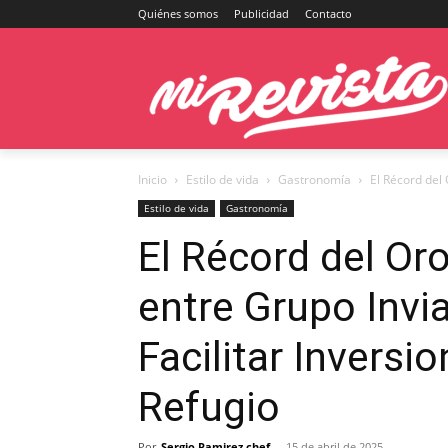
Quiénes somos
Publicidad
Contacto
Inicio
Estilo de vida
Gastronomía
El Récord del 
Estilo de vida
Gastronomía
El Récord del Oro
entre Grupo Invi
Facilitar Inversi
Refugio
Por
Sergio Ramirez chef
-
15 de abril de 2025