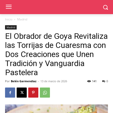
Inicio
Madrid
Madrid
El Obrador de Goya Revitaliza
las Torrijas de Cuaresma con
Dos Creaciones que Unen
Tradición y Vanguardia
Pastelera
Por
Belén Garmendiaz
-
13 de marzo de 2026
141
0