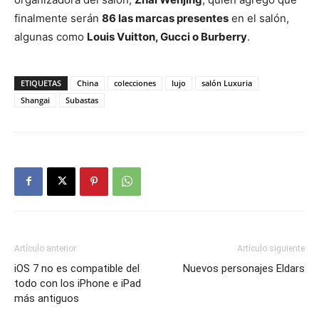
finalmente serán
86 las marcas presentes
en el salón,
algunas como
Louis Vuitton, Gucci o Burberry
.
ETIQUETAS
China
colecciones
lujo
salón Luxuria
Shangai
Subastas
Artículo anterior
Artículo siguiente
iOS 7 no es compatible del
Nuevos personajes Eldars
todo con los iPhone e iPad
más antiguos