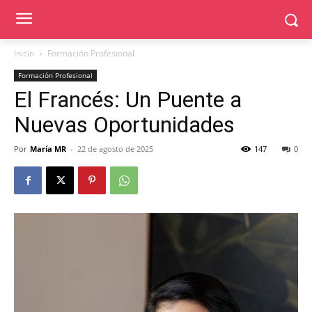
Inicio
Formación Profesional
Formación Profesional
El Francés: Un Puente a
Nuevas Oportunidades
Por
María MR
-
22 de agosto de 2025
147
0