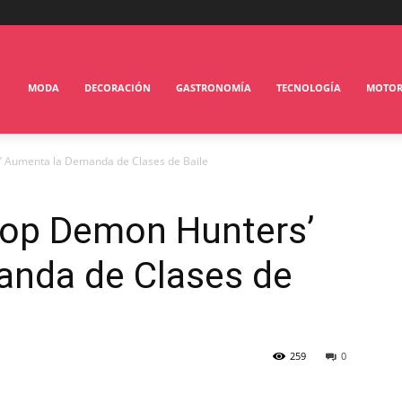
MODA
DECORACIÓN
GASTRONOMÍA
TECNOLOGÍA
MOTO
 Aumenta la Demanda de Clases de Baile
op Demon Hunters’
nda de Clases de
259
0