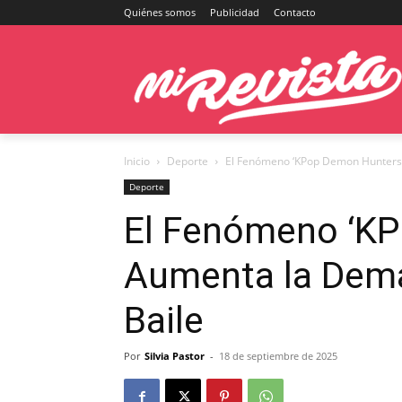
Quiénes somos
Publicidad
Contacto
Inicio
Deporte
El Fenómeno ‘KPop Demon Hunters’
Deporte
El Fenómeno ‘KP
Aumenta la Dema
Baile
Por
Silvia Pastor
-
18 de septiembre de 2025