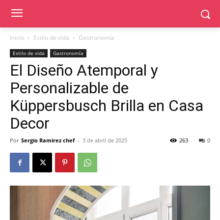
Inicio
Estilo de vida
Gastronomía
Estilo de vida
Gastronomía
El Diseño Atemporal y
Personalizable de
Küppersbusch Brilla en Casa
Decor
Por
Sergio Ramirez chef
-
3 de abril de 2025
263
0