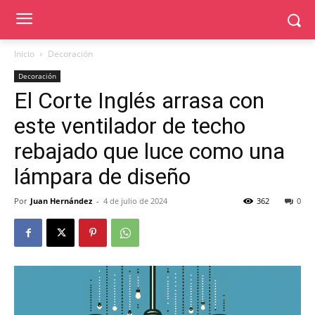
Inicio
Decoración
Decoración
El Corte Inglés arrasa con
este ventilador de techo
rebajado que luce como una
lámpara de diseño
Por
Juan Hernández
-
4 de julio de 2024
362
0