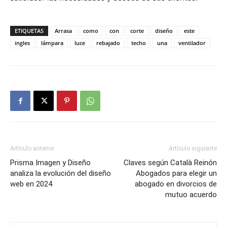
ETIQUETAS
Arrasa
como
con
corte
diseño
este
ingles
lámpara
luce
rebajado
techo
una
ventilador
Artículo anterior
Artículo siguiente
Prisma Imagen y Diseño
Claves según Català Reinón
analiza la evolución del diseño
Abogados para elegir un
web en 2024
abogado en divorcios de
mutuo acuerdo