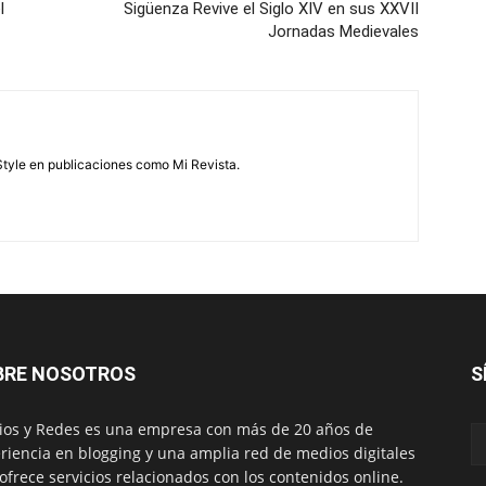
l
Sigüenza Revive el Siglo XIV en sus XXVII
Jornadas Medievales
feStyle en publicaciones como Mi Revista.
BRE NOSOTROS
S
os y Redes es una empresa con más de 20 años de
riencia en blogging y una amplia red de medios digitales
ofrece servicios relacionados con los contenidos online.