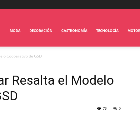
MODA
DECORACIÓN
GASTRONOMÍA
TECNOLOGÍA
MOTO
odelo Cooperativo de GSD
ar Resalta el Modelo
GSD
73
0