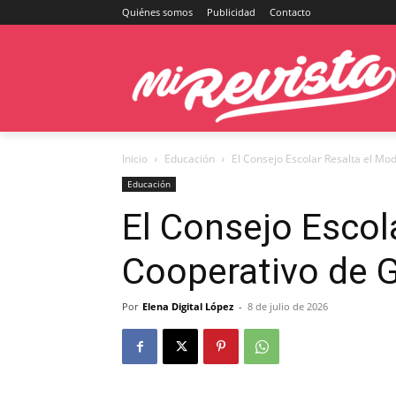
Quiénes somos
Publicidad
Contacto
Inicio
Educación
El Consejo Escolar Resalta el M
Educación
El Consejo Escol
Cooperativo de 
Por
Elena Digital López
-
8 de julio de 2026