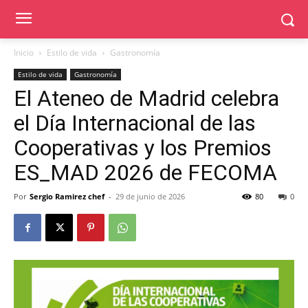
Inicio
Estilo de vida
Gastronomía
Estilo de vida
Gastronomía
El Ateneo de Madrid celebra
el Día Internacional de las
Cooperativas y los Premios
ES_MAD 2026 de FECOMA
Por
Sergio Ramirez chef
-
29 de junio de 2026
80
0