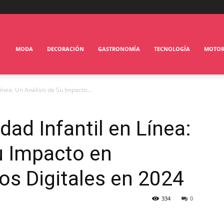
MODA
DECORACIÓN
GASTRONOMÍA
TECNOLOGÍA
MOTO
Línea: Un Análisis de Su Impacto...
dad Infantil en Línea:
u Impacto en
s Digitales en 2024
334
0