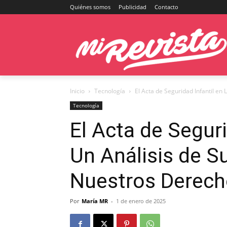
Quiénes somos
Publicidad
Contacto
Inicio
Tecnología
El Acta de Seguridad Infantil en 
Tecnología
El Acta de Seguri
Un Análisis de S
Nuestros Derecho
Por
María MR
-
1 de enero de 2025