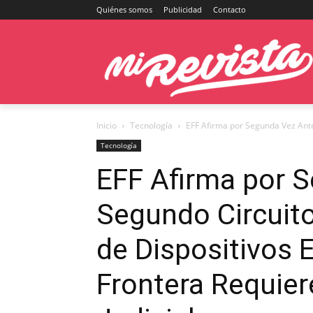
Quiénes somos
Publicidad
Contacto
Inicio
Tecnología
EFF Afirma por Segunda Vez Ante
Tecnología
EFF Afirma por S
Segundo Circuit
de Dispositivos E
Frontera Requie