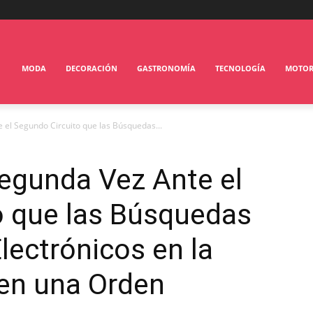
MODA
DECORACIÓN
GASTRONOMÍA
TECNOLOGÍA
MOTO
 el Segundo Circuito que las Búsquedas...
egunda Vez Ante el
o que las Búsquedas
lectrónicos en la
ren una Orden