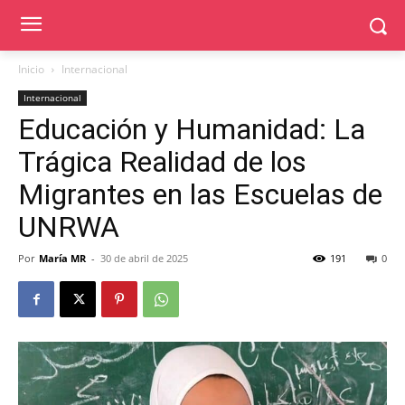
Inicio
Internacional
Internacional
Educación y Humanidad: La
Trágica Realidad de los
Migrantes en las Escuelas de
UNRWA
Por
María MR
-
30 de abril de 2025
191
0