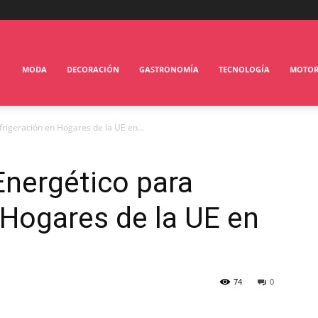
MODA
DECORACIÓN
GASTRONOMÍA
TECNOLOGÍA
MOTO
rigeración en Hogares de la UE en...
Energético para
 Hogares de la UE en
74
0