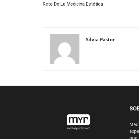
Reto De La Medicina Estética
Silvia Pastor
SO
Medi
expe
que 