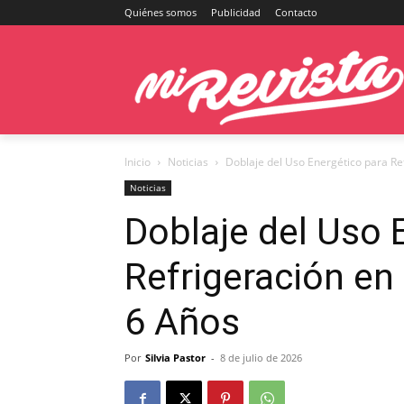
Quiénes somos
Publicidad
Contacto
Inicio
Noticias
Doblaje del Uso Energético para Ref
Noticias
Doblaje del Uso 
Refrigeración en
6 Años
Por
Silvia Pastor
-
8 de julio de 2026