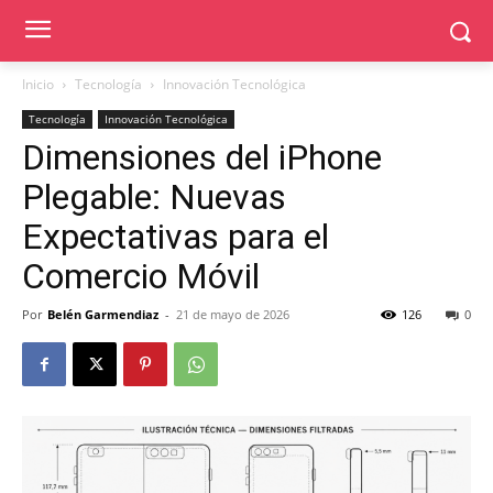
Inicio
Tecnología
Innovación Tecnológica
Tecnología
Innovación Tecnológica
Dimensiones del iPhone
Plegable: Nuevas
Expectativas para el
Comercio Móvil
Por
Belén Garmendiaz
-
21 de mayo de 2026
126
0