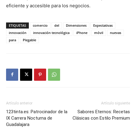
eficiente y accesible para los negocios.
ETIQUETAS
comercio
del
Dimensiones
Expectativas
innovación
innovación tecnológica
iPhone
móvil
nuevas
para
Plegable
Artículo anterior
Artículo siguiente
123tinta.es: Patrocinador de la
Sabores Eternos: Recetas
IX Carrera Nocturna de
Clásicas con Estilo Premium
Guadalajara