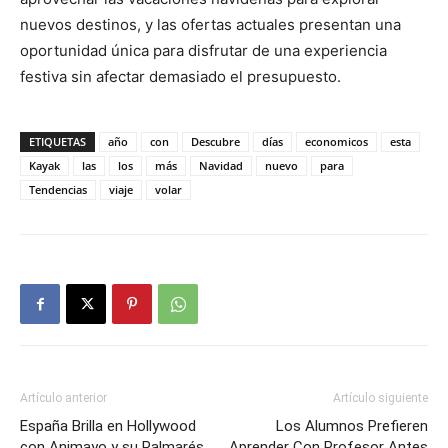
nuevos destinos, y las ofertas actuales presentan una
oportunidad única para disfrutar de una experiencia
festiva sin afectar demasiado el presupuesto.
ETIQUETAS
año
con
Descubre
días
economicos
esta
Kayak
las
los
más
Navidad
nuevo
para
Tendencias
viaje
volar
Artículo anterior
Artículo siguiente
España Brilla en Hollywood
Los Alumnos Prefieren
con Animayo y su Palmarés
Aprender Con Profesor Antes