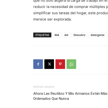
que no solo aligera la carga de trabajo en 
reducir la necesidad de comprar múltiples 
simplificar sus tareas del hogar, este produ
merece ser explorada.
ETIQUETAS
Allá
del
Descubre
detergente
Artículo anterior
Ahora Las Reutilizo Y Mis Armarios Están Más
Ordenados Que Nunca