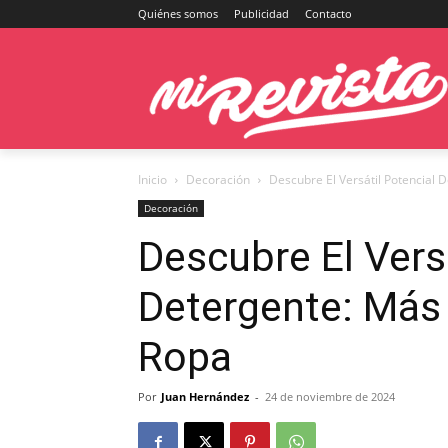
Quiénes somos
Publicidad
Contacto
Inicio
Decoración
Descubre El Versátil Potencial 
Decoración
Descubre El Versá
Detergente: Más 
Ropa
Por
Juan Hernández
-
24 de noviembre de 2024