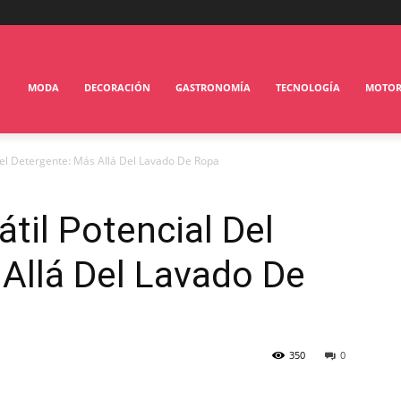
MODA
DECORACIÓN
GASTRONOMÍA
TECNOLOGÍA
MOTO
Del Detergente: Más Allá Del Lavado De Ropa
til Potencial Del
Allá Del Lavado De
350
0