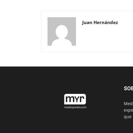
Juan Hernández
SO
Medi
expe
que 