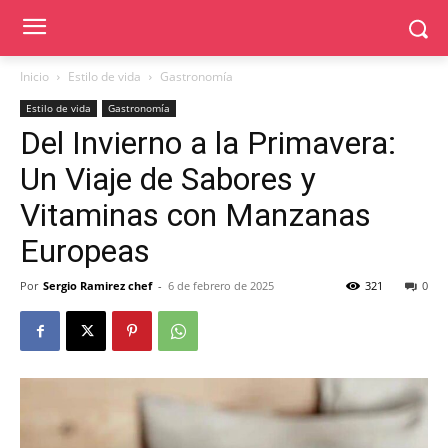
Inicio
Estilo de vida
Gastronomía
Estilo de vida
Gastronomía
Del Invierno a la Primavera:
Un Viaje de Sabores y
Vitaminas con Manzanas
Europeas
Por
Sergio Ramirez chef
-
6 de febrero de 2025
321
0