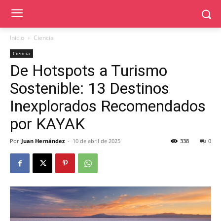
Inicio
Ciencia
Ciencia
De Hotspots a Turismo
Sostenible: 13 Destinos
Inexplorados Recomendados
por KAYAK
Por
Juan Hernández
-
10 de abril de 2025
338
0