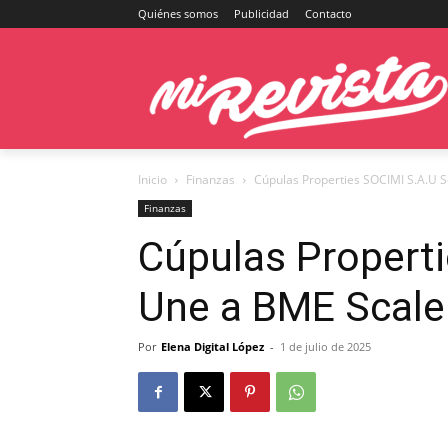
Quiénes somos
Publicidad
Contacto
Inicio
Finanzas
Cúpulas Properties SOCIMI S.A.U S
Finanzas
Cúpulas Propert
Une a BME Scaleu
Por
Elena Digital López
-
1 de julio de 2025