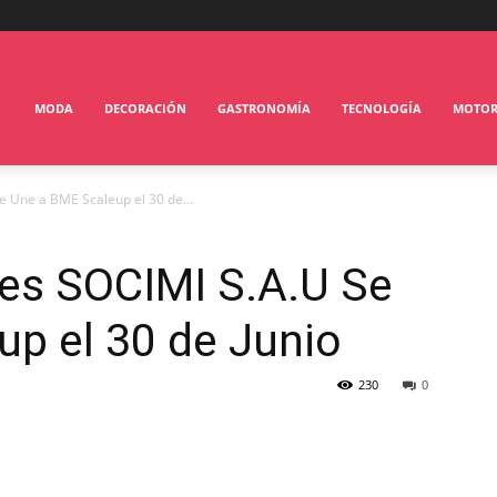
MODA
DECORACIÓN
GASTRONOMÍA
TECNOLOGÍA
MOTO
e Une a BME Scaleup el 30 de...
ies SOCIMI S.A.U Se
p el 30 de Junio
230
0