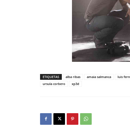
ETIQUETAS
alba ribas
amaia salmanca
luis fer
ursula corbero
xp3d