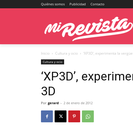
Quiénes somos
Publicidad
Contacto
Inicio
Cultura y ocio
‘XP3D’, experimenta la vergü
Cultura y ocio
‘XP3D’, experime
3D
Por
gerard
-
2 de enero de 2012