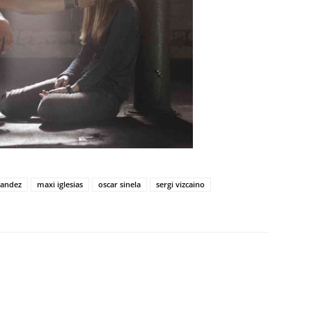
nandez
maxi iglesias
oscar sinela
sergi vizcaino