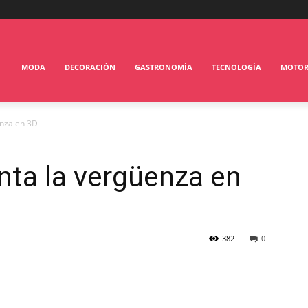
MODA
DECORACIÓN
GASTRONOMÍA
TECNOLOGÍA
MOTO
enza en 3D
nta la vergüenza en
382
0