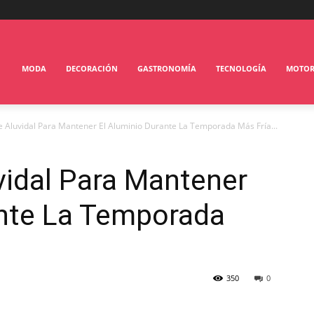
MODA
DECORACIÓN
GASTRONOMÍA
TECNOLOGÍA
MOTO
 Aluvidal Para Mantener El Aluminio Durante La Temporada Más Fría...
vidal Para Mantener
ante La Temporada
350
0