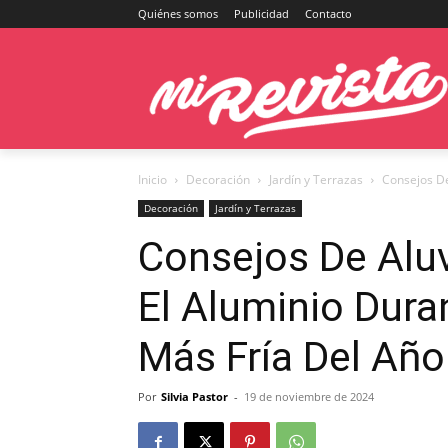
Quiénes somos
Publicidad
Contacto
Inicio
Decoración
Jardín y Terrazas
Consejos De
Decoración
Jardín y Terrazas
Consejos De Alu
El Aluminio Dur
Más Fría Del Año
Por
Silvia Pastor
-
19 de noviembre de 2024