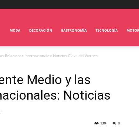
MODA
DECORACIÓN
GASTRONOMÍA
TECNOLOGÍA
MOTO
las Relacionas Internacionales: Noticias Clave del Viernes
iente Medio y las
nacionales: Noticias
s
130
0