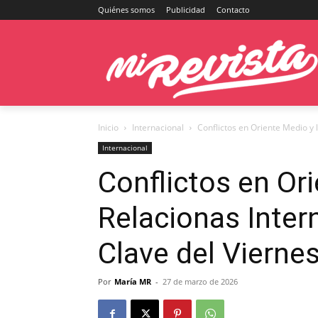
Quiénes somos
Publicidad
Contacto
Inicio
Internacional
Conflictos en Oriente Medio y 
Internacional
Conflictos en Or
Relacionas Inter
Clave del Vierne
Por
María MR
-
27 de marzo de 2026