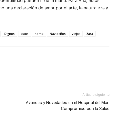
stenibilidad pueden ir de la mano. Para Ana, estos
no una declaración de amor por el arte, la naturaleza y
Dignos
estos
home
Navideños
viejos
Zara
Artículo siguiente
Avances y Novedades en el Hospital del Mar:
Compromiso con la Salud