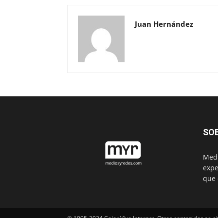
Juan Hernández
SO
Medi
expe
que 