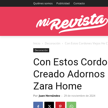
Quiénes somos
Publicidad
Contacto
Inicio
Decoración
Con Estos Cordones Viejos He 
Decoración
Con Estos Cordo
Creado Adornos 
Zara Home
Por
Juan Hernández
-
29 de noviembre de 2024