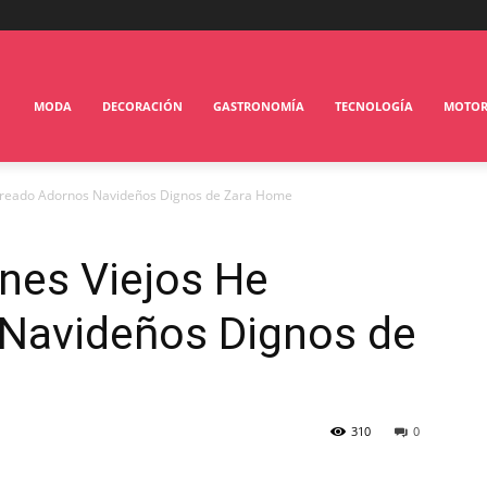
MODA
DECORACIÓN
GASTRONOMÍA
TECNOLOGÍA
MOTO
Creado Adornos Navideños Dignos de Zara Home
nes Viejos He
Navideños Dignos de
310
0