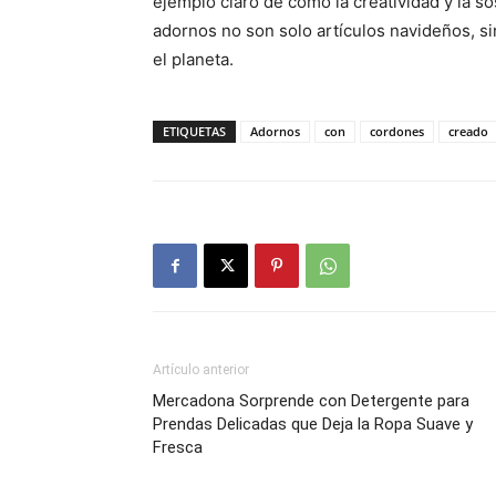
ejemplo claro de cómo la creatividad y la so
adornos no son solo artículos navideños, si
el planeta.
ETIQUETAS
Adornos
con
cordones
creado
Artículo anterior
Mercadona Sorprende con Detergente para
Prendas Delicadas que Deja la Ropa Suave y
Fresca