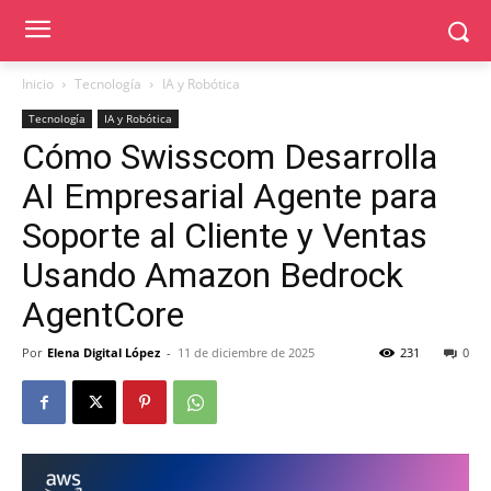
Inicio
Tecnología
IA y Robótica
Tecnología
IA y Robótica
Cómo Swisscom Desarrolla
AI Empresarial Agente para
Soporte al Cliente y Ventas
Usando Amazon Bedrock
AgentCore
Por
Elena Digital López
-
11 de diciembre de 2025
231
0