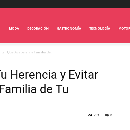
MODA
DECORACIÓN
GASTRONOMÍA
TECNOLOGÍA
MOTO
tar Que Acabe en la Familia de...
 Herencia y Evitar
Familia de Tu
233
0