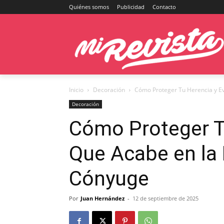
Quiénes somos
Publicidad
Contacto
Inicio
Decoración
Cómo Proteger Tu Herencia y Evi
Decoración
Cómo Proteger Tu
Que Acabe en la 
Cónyuge
Por
Juan Hernández
-
12 de septiembre de 2025