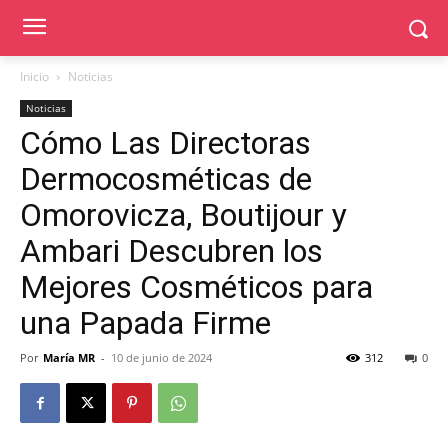
Inicio
Noticias
Noticias
Cómo Las Directoras
Dermocosméticas de
Omorovicza, Boutijour y
Ambari Descubren los
Mejores Cosméticos para
una Papada Firme
Por
María MR
-
10 de junio de 2024
312
0