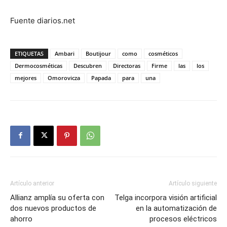
Fuente diarios.net
ETIQUETAS
Ambari
Boutijour
como
cosméticos
Dermocosméticas
Descubren
Directoras
Firme
las
los
mejores
Omorovicza
Papada
para
una
Artículo anterior
Artículo siguiente
Allianz amplía su oferta con
Telga incorpora visión artificial
dos nuevos productos de
en la automatización de
ahorro
procesos eléctricos