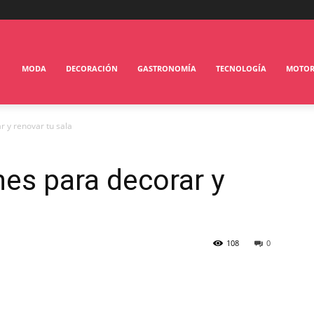
MODA
DECORACIÓN
GASTRONOMÍA
TECNOLOGÍA
MOTO
r y renovar tu sala
nes para decorar y
108
0