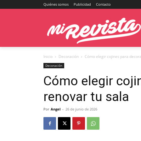
Quiénes somos
Publicidad
Contacto
Inicio
Decoración
Cómo elegir cojines para decora
Decoración
Cómo elegir coji
renovar tu sala
Por
Angel
-
26 de junio de 2026