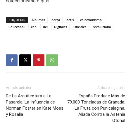
coleccionismo digital.
ETIQUETAS
Álbumes
barça
betis
coleccionismo
Collectibol
con
del
Digitales
Oficiales
revoluciona
Artículo anterior
Artículo siguiente
De La Arquitectura a La
España Produce Más de
Pasarela: La Influencia de
79.000 Toneladas de Granada:
Norman Foster en Kate Moss
La Fruta con Punicalagina,
y Rosalía
Aliada Contra la Astenia
Otoñal