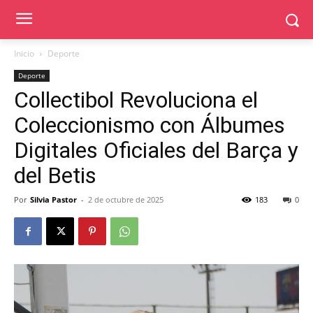
Inicio
Deporte
Deporte
Collectibol Revoluciona el
Coleccionismo con Álbumes
Digitales Oficiales del Barça y
del Betis
Por
Silvia Pastor
-
2 de octubre de 2025
183
0