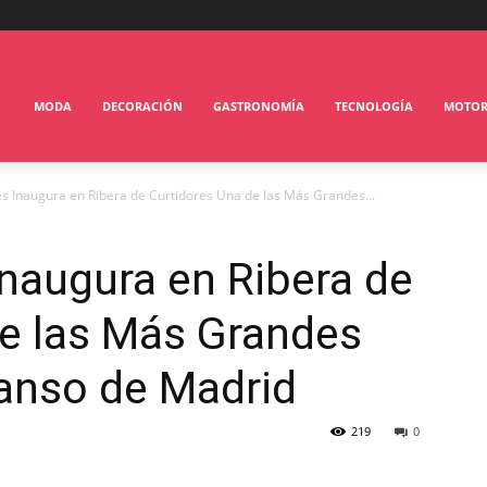
MODA
DECORACIÓN
GASTRONOMÍA
TECNOLOGÍA
MOTO
s Inaugura en Ribera de Curtidores Una de las Más Grandes...
naugura en Ribera de
de las Más Grandes
anso de Madrid
219
0