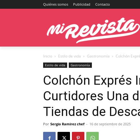
Quiénes somos
Publicidad
Contacto
Inicio
Estilo de vida
Gastronomía
Colchón Expré
Estilo de vida
Gastronomía
Colchón Exprés I
Curtidores Una 
Tiendas de Desc
Por
Sergio Ramirez chef
-
16 de septiembre de 2025