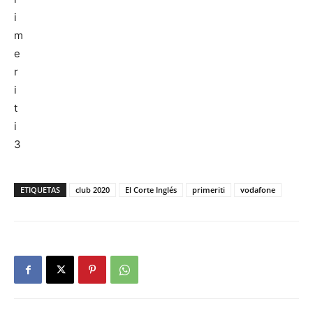
ETIQUETAS
club 2020
El Corte Inglés
primeriti
vodafone