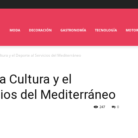
MODA
DECORACIÓN
GASTRONOMÍA
TECNOLOGÍA
MOTO
tura y el Deporte al Servicios del Mediterráneo
 Cultura y el
cios del Mediterráneo
247
0