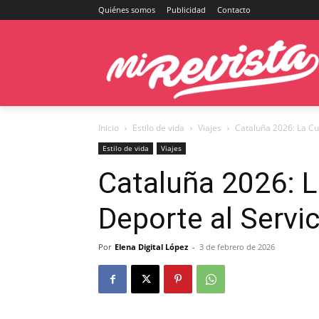
Quiénes somos
Publicidad
Contacto
Inicio
Estilo de vida
Viajes
Cataluña 2026: La Cul
Estilo de vida
Viajes
Cataluña 2026: La
Deporte al Servi
Por
Elena Digital López
-
3 de febrero de 2026