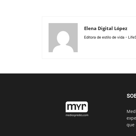
Elena Digital López
Editora de estilo de vida - Li
SO
Medi
expe
que 