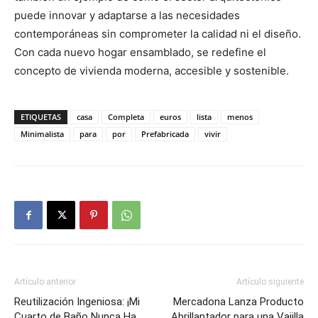
puede innovar y adaptarse a las necesidades
contemporáneas sin comprometer la calidad ni el diseño.
Con cada nuevo hogar ensamblado, se redefine el
concepto de vivienda moderna, accesible y sostenible.
ETIQUETAS
casa
Completa
euros
lista
menos
Minimalista
para
por
Prefabricada
vivir
Artículo anterior
Artículo siguiente
Reutilización Ingeniosa: ¡Mi
Mercadona Lanza Producto
Cuarto de Baño Nunca Ha
Abrillantador para una Vajilla