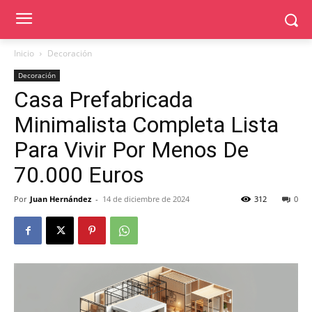
Inicio
Decoración
Decoración
Casa Prefabricada
Minimalista Completa Lista
Para Vivir Por Menos De
70.000 Euros
Por
Juan Hernández
-
14 de diciembre de 2024
312
0