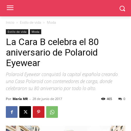
Inicio
Estilo de vida
Moda
Estilo de vida
Moda
La Cara B celebra el 80
aniversario de Polaroid
Eyewear
Polaroid Eyewear conquistó la capital española creando
una Casa Polaroid con contenedores de carga, donde
celebraron su 80 aniversario por todo lo alto.
Por
María MR
-
28 de junio de 2017
465
0